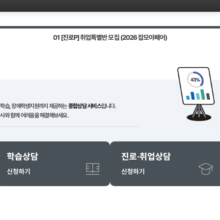
자기관리
도전정신
의사소통
중견기업 이상 취업을 희망하는 졸업
반"
신청인원
모집정원
역량점
8
100
15
명
명
01
[진로P] 취업특별반 