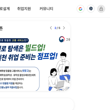
로설계
취업지원
커뮤니티
진로설계
취업지원
커뮤니티
진로탐색
채용정보
공지사항
팝업존
진로설정
취업자료실
Q&A
The(더)자람
취업동아리
자료실
인 해주세요
포트폴리오
취업스터디
설문참여
취업멘토링
AI면접실, 공간대여
업무소개
기업정보
상상옷장(정장대여)
FAQ
국가자격정보
취업통계
취업지원서비스 신청 안내
하러가기