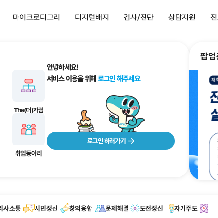
사이트정보 바로가기
본문내용 바로가기
주메뉴 바로가기
마이크로디그리
디지털배지
검사/진단
상담지원
진
지
검사/진단
상담지원
소개
핵심역량진단
상담신청
진로취업
내역
대학원 역량진단
안녕하세요!
정보
교육과정만족도진단
서비스 이용을 위해
로그
신청
직업심리검사
역
진로심리검사
The(더)자람
역
로그인 
점화
취업스터디
취업동아리