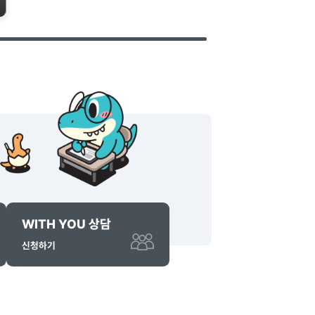
문제해결
The(더)자람
D-69
[진로P] 취업특별반 모집 (2026 잡모아페어)
모집중
예정자 및 졸업생을 위한 "취업특별
수
비교과포인트
1
점
점
모집 (2026 잡모아페어)