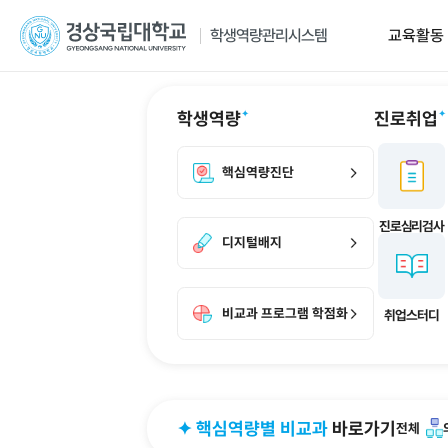
교육활동
학생역량관리시스템
교육활동
마이크로디그리
디지털배
교과영역
마이크로디그리소개
디지털배지
학생역량
GNU비교과교육
디그리이수내역
나의배지취득
비교과영역(개인)
마이크로디그리추천
디지털배지
핵심역량진단
비교과영역(모둠)
마이크로디그리교과목
디지털배지
대학원생비교과(개인)
배지신청내
비교과인증
성과점수내
디지털배지
자율활동
역량점수
통합역량점수
비교과 프로그램 학
비교과 프로그램 학점화 신청