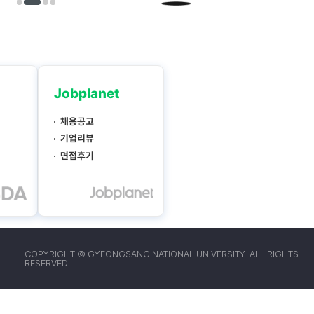
COPYRIGHT Ⓒ GYEONGSANG NATIONAL UNIVERSITY. ALL RIGHTS
RESERVED.