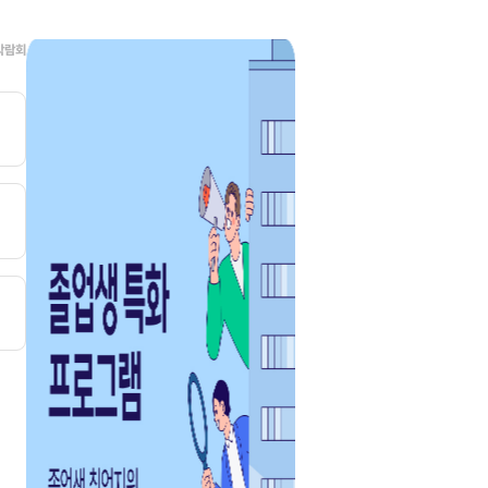
다.
진로·취업상담
WITH YO
신청하기
신청하기