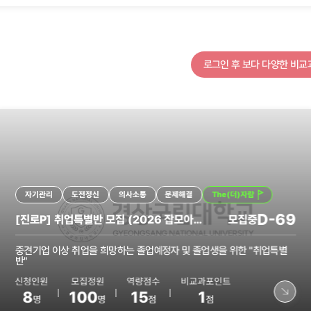
바로가기
전체
의사소통
시민정신
창의융합