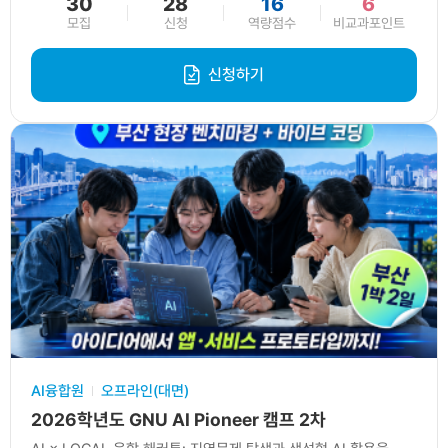
30
28
16
6
모집
신청
역량점수
비교과포인트
신청하기
AI융합원
오프라인(대면)
2026학년도 GNU AI Pioneer 캠프 2차