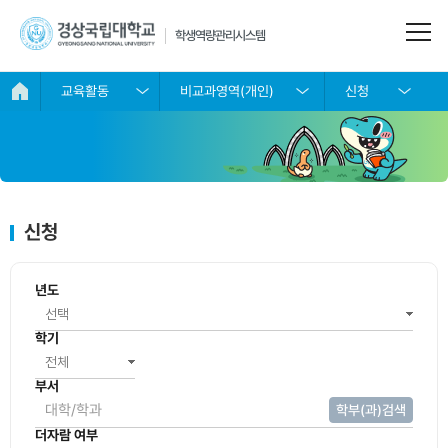
사이트정보 바로가기
본문내용 바로가기
주메뉴 바로가기
학생역량관리시스템
교육활동
비교과영역(개인)
신청
교육
마이
디지
검사/
상담
진로
취업
커뮤
활동
크로
털배
진단
지원
설계
지원
니티
디그
지
리
교과영역
핵심역량
상담신청
진로탐색
채용정보
공지사항
디지털배
진단
GNU비교
진로설정
취업자료
Q&A
마이크로
지소개
과교육
대학원 역
실
디그리소
The(더)자
자료실
신청
나의배지
량진단
개
비교과영
람
취업동아
취득내역
설문참여
역(개인)
교육과정
리
디그리이
포트폴리
디지털배
만족도진
수내역
업무소개
년도
비교과영
오
취업스터
지정보
단
역(모둠)
디
마이크로
FAQ
취업멘토
디지털배
직업심리
디그리추
학기
대학원생
링
AI면접실,
취업지원
지신청
검사
천
비교과(개
공간대여
서비스 신
기업정보
배지신청
인)
부서
마이크로
청 안내
상상옷장
내역
디그리교
국가자격
학부(과)검색
비교과인
(정장대여)
과목
정보
성과점수
증
더자람 여부
취업통계