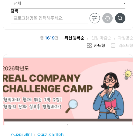
내역
자율활동
검색
역량점수
통합역량
점수
최신 등록순
신청 마감순
과정명순
총
1619
건
비교과 프
로그램 학
카드형
리스트형
점화 신청
교과목 컨
설팅
IC-PBL센터
오프라인(대면)