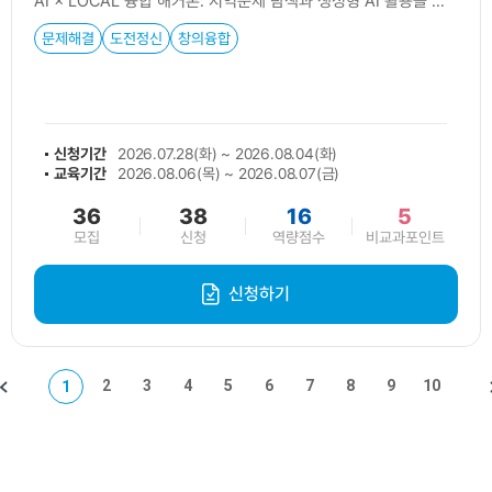
AI × LOCAL 융합 해커톤: 지역문제 탐색과 생성형 AI 활용을 통한 앱 프로토타입 제작 캠프
문제해결
도전정신
창의융합
신청기간
2026.07.28(화) ~ 2026.08.04(화)
교육기간
2026.08.06(목) ~ 2026.08.07(금)
36
38
16
5
모집
신청
역량점수
비교과포인트
신청하기
2
3
4
5
6
7
8
9
10
1