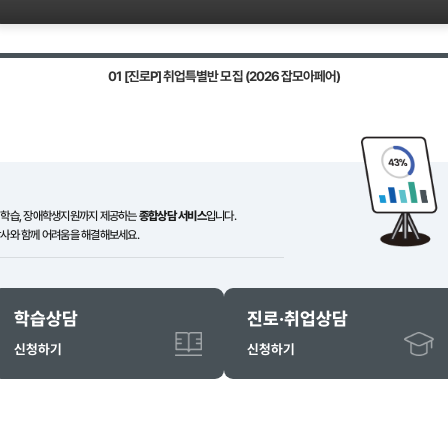
자기관리
도전정신
의사소통
중견기업 이상 취업을 희망하는 졸업
반"
신청인원
모집정원
역량점
8
100
15
명
명
01
[진로P] 취업특별반 