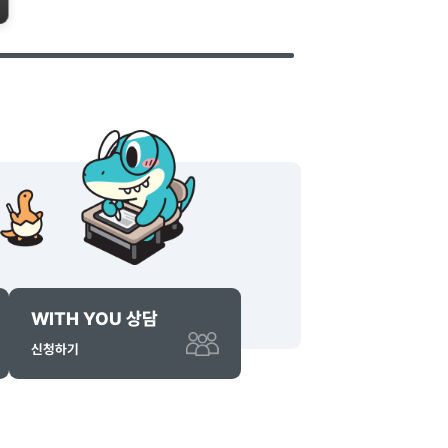
문제해결
The(더)자람
D-69
[진로P] 취업특별반 모집 (2026 잡모아페어)
모집중
예정자 및 졸업생을 위한 "취업특별
수
비교과포인트
1
점
점
모집 (2026 잡모아페어)