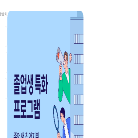
다.
진로·취업상담
WITH YO
신청하기
신청하기