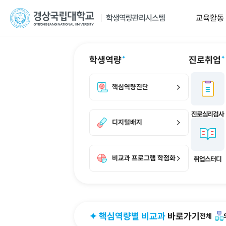
교육활동
학생역량관리시스템
교육활동
마이크로디그리
디지털배
교과영역
마이크로디그리소개
디지털배지
학생역량
GNU비교과교육
디그리이수내역
나의배지취득
비교과영역(개인)
마이크로디그리추천
디지털배지
핵심역량진단
비교과영역(모둠)
마이크로디그리교과목
디지털배지
대학원생비교과(개인)
배지신청내
비교과인증
성과점수내
디지털배지
자율활동
역량점수
통합역량점수
비교과 프로그램 학
비교과 프로그램 학점화 신청