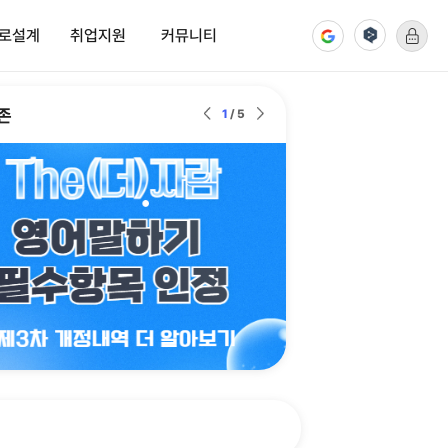
로설계
취업지원
커뮤니티
진로설계
취업지원
커뮤니티
진로탐색
채용정보
공지사항
팝업존
진로설정
취업자료실
Q&A
The(더)자람
취업동아리
자료실
인 해주세요
포트폴리오
취업스터디
설문참여
취업멘토링
AI면접실, 공간대여
업무소개
기업정보
상상옷장(정장대여)
FAQ
국가자격정보
취업통계
취업지원서비스 신청 안내
하러가기