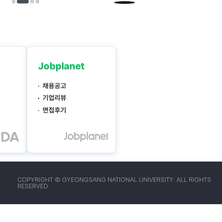
COPYRIGHT Ⓒ GYEONGSANG NATIONAL UNIVERSITY. ALL RIGHTS
RESERVED.