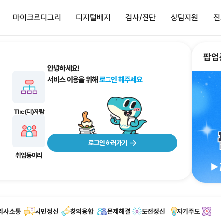
사이트정보 바로가기
본문내용 바로가기
주메뉴 바로가기
마이크로디그리
디지털배지
검사/진단
상담지원
진
지
검사/진단
상담지원
소개
핵심역량진단
상담신청
진로취업
내역
대학원 역량진단
안녕하세요!
정보
교육과정만족도진단
서비스 이용을 위해
로그
신청
직업심리검사
역
진로심리검사
The(더)자람
역
로그인 
점화
취업스터디
취업동아리