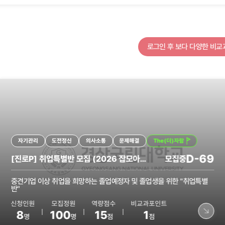
바로가기
전체
의사소통
시민정신
창의융합